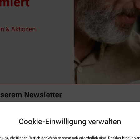
miert
n & Aktionen
nserem Newsletter
Familie mit spannenden Themen rund um Ihre Gesundheit begeistern. Verp
t mit unserem Newsletter.
Cookie-Einwilligung verwalten
Aktuelle
kies, die für den Betrieb der Website technisch erforderlich sind. Darüber hinaus v