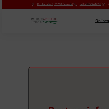
Kirchstraße 3
,
21218
Seevetal
+49-41056678095
Online