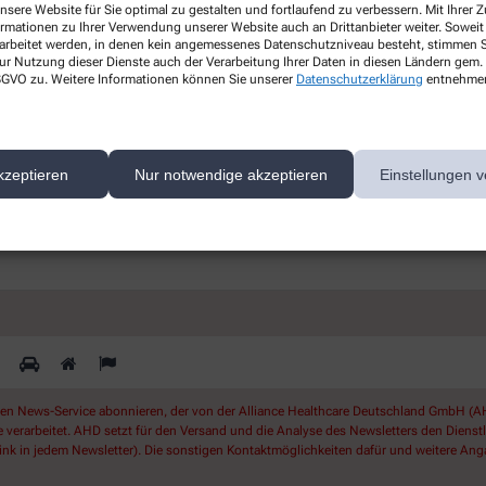
nsere Website für Sie optimal zu gestalten und fortlaufend zu verbessern. Mit Ihrer
Gesundheitsthemen
ormationen zu Ihrer Verwendung unserer Website auch an Drittanbieter weiter. Soweit
rarbeitet werden, in denen kein angemessenes Datenschutzniveau besteht, stimmen Si
s
ur Nutzung dieser Dienste auch der Verarbeitung Ihrer Daten in diesen Ländern gem. 
Erfahren Sie mehr über aktuelle
 DSGVO zu. Weitere Informationen können Sie unserer
Datenschutzerklärung
entnehme
Themen rund um Ihre Gesundheit.
kzeptieren
Nur notwendige akzeptieren
Einstellungen v
ichern Sie sich Ihren 10% Gutschein* für unsere Apothek
 News-Service abonnieren, der von der Alliance Healthcare Deutschland GmbH (AHD
rarbeitet. AHD setzt für den Versand und die Analyse des Newsletters den Dienstleis
nk in jedem Newsletter). Die sonstigen Kontaktmöglichkeiten dafür und weitere Anga