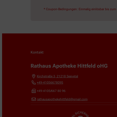
* Coupon-Bedingungen: Einmalig einlösbar bis zum 3
Kontakt
Rathaus Apotheke Hittfeld oHG
Kirchstraße 3
,
21218
Seevetal
+49-41056678095
+49-4105/667 80 96
rathausapothekehittfeld@gmail.com