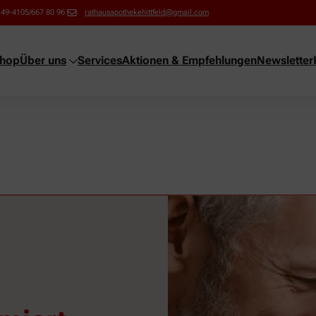
+49-4105/667 80 96
rathausapothekehittfeld@gmail.com
shop
Über uns
Services
Aktionen & Empfehlungen
Newsletter